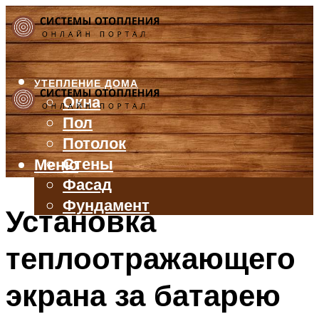
УТЕПЛЕНИЕ ДОМА
Окна
Пол
Потолок
Стены
Меню
Фасад
Фундамент
Установка
БАЛКОН И ЛОДЖИЯ
теплоотражающего
КРЫША
ВЕНТИЛЯЦИЯ
экрана за батарею
ТРУБЫ