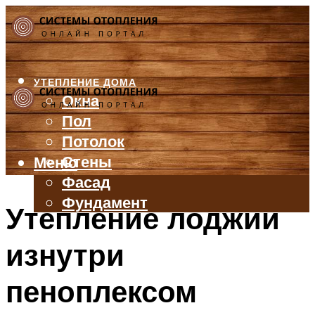
УТЕПЛЕНИЕ ДОМА
Окна
Пол
Потолок
Стены
Меню
Фасад
Фундамент
Утепление лоджии
БАЛКОН И ЛОДЖИЯ
изнутри
КРЫША
ВЕНТИЛЯЦИЯ
пеноплексом
ТРУБЫ