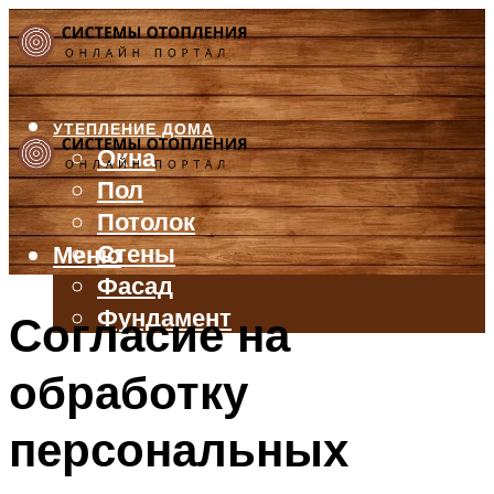
УТЕПЛЕНИЕ ДОМА
Окна
Пол
Потолок
Стены
Меню
Фасад
Фундамент
Согласие на
БАЛКОН И ЛОДЖИЯ
обработку
КРЫША
ВЕНТИЛЯЦИЯ
персональных
ТРУБЫ