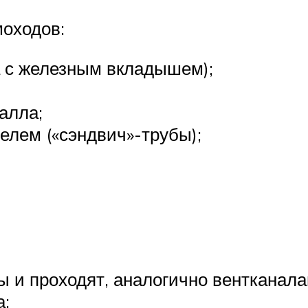
оходов:
а с железным вкладышем);
алла;
елем («сэндвич»-трубы);
 и проходят, аналогично вентканалам
а;