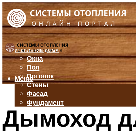
УТЕПЛЕНИЕ ДОМА
Окна
Пол
Потолок
Меню
Стены
Фасад
Фундамент
Дымоход д
БАЛКОН И ЛОДЖИЯ
КРЫША
ВЕНТИЛЯЦИЯ