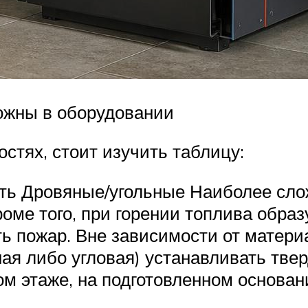
ожны в оборудовании
стях, стоит изучить таблицу:
ть Дровяные/угольные Наиболее сло
оме того, при горении топлива образ
ть пожар. Вне зависимости от матери
нная либо угловая) устанавливать тв
м этаже, на подготовленном основани