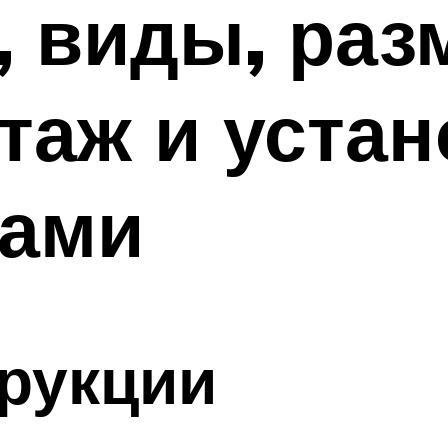
, виды, раз
таж и уста
ками
рукции