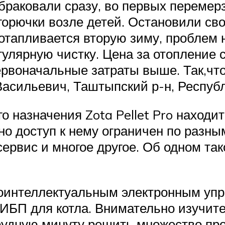
отбраковали сразу, во первых переме
горючки возле детей. Остановили сво
отапливается вторую зиму, проблем 
улярную чистку. Цена за отопление 
ервоначальные затраты выше. Так,что
 Васильевич, Таштыпский р-н, Респуб
 назначения Zota Pellet Pro находи
 но доступ к нему ограничен по разны
ервис и многое другое. Об одном так
окоинтеллектуальным электронным уп
ИБП для котла. Внимательно изучит
трудную минуту решить множество про