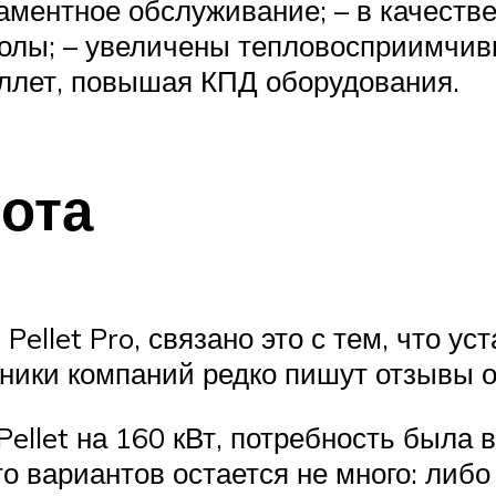
аментное обслуживание; – в качестве
золы; – увеличены тепловосприимчив
ллет, повышая КПД оборудования.
Зота
Pellet Pro, связано это с тем, что ус
дники компаний редко пишут отзывы о
ellet на 160 кВт, потребность была 
что вариантов остается не много: либ