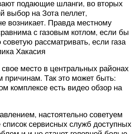
рзают подающие шланги, во вторых
й выбор на Зота пеллет,
не возникает. Правда местному
сравнима с газовым котлом, если бы
 советую рассматривать, если газа
лика Хакасия
т свое место в центральных районах
м причинам. Так это может быть:
ом комплексе есть видео обзор на
равлением, настоятельно советуем
е список сервисных служб доступных
блем и и не станет головной болью