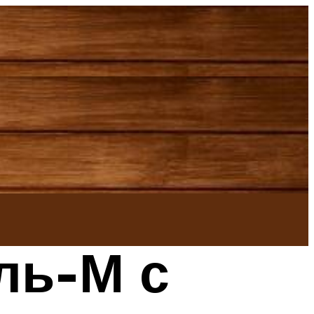
ль-М с