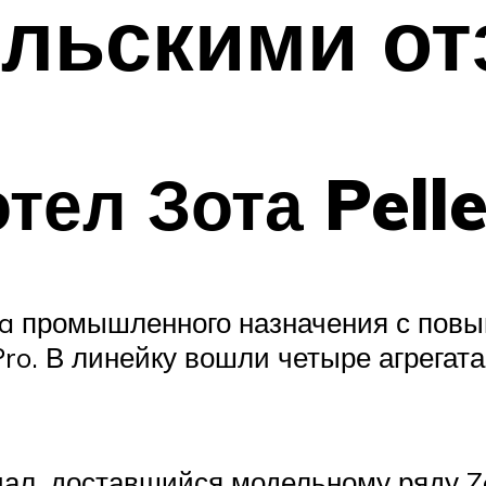
ельскими о
ел Зота Pelle
ta промышленного назначения с пов
ro. В линейку вошли четыре агрегата
ал, доставшийся модельному ряду Zo