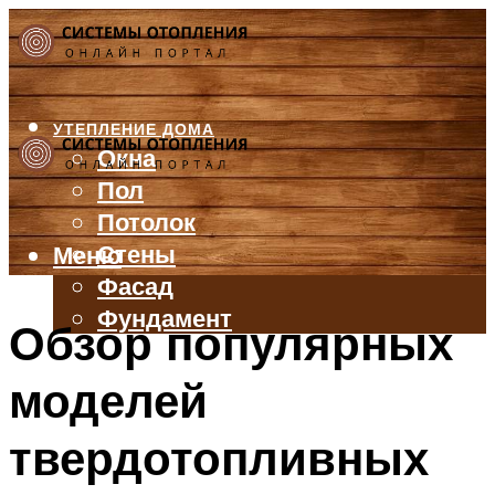
УТЕПЛЕНИЕ ДОМА
Окна
Пол
Потолок
Стены
Меню
Фасад
Фундамент
Обзор популярных
БАЛКОН И ЛОДЖИЯ
моделей
КРЫША
ВЕНТИЛЯЦИЯ
твердотопливных
ТРУБЫ