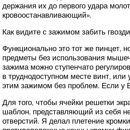
держания их до первого удара моло
кровоостанавливающий».
Как видите с зажимом забить гвозди
Функционально это тот же пинцет, н
предметы без использования мышеч
зажима можно ступенчато регулиров
в труднодоступном месте винт, или 
этим зажимом без проблем. Если у В
Для того, чтобы ячейки решетки экр
шаблон, представляющий из себя н
отверстий. Я делал плетение кромк
противоположные концы кромки фикс