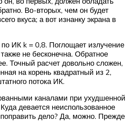
о он, во первых, должен обладать
атно. Во-вторых, чем он будет
его вкуса; а вот изнанку экрана в
по ИК k = 0,8. Поглощает излучение
 также не бесконечна. Обратное
ее. Точный расчет довольно сложен,
нная на корень квадратный из 2,
штатного потока ИК.
рованными каналами при ухудшенной
 Куда девается неиспользованное
и поправить дело? Да, можно. Прежде