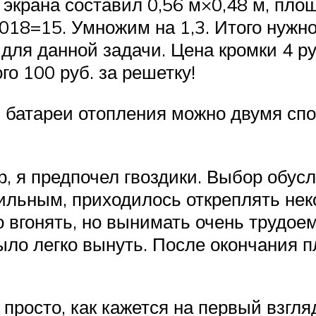
 экрана составил 0,56 м×0,48 м, пло
,018=15. Умножим на 1,3. Итого нужно
для данной задачи. Цена кромки 4 ру
го 100 руб. за решетку!
ля батареи отопления можно двумя сп
, я предпочел гвоздики. Выбор обусл
ильным, приходилось откреплять нек
о вгонять, но вынимать очень трудое
ло легко вынуть. После окончания пл
 просто, как кажется на первый взгля