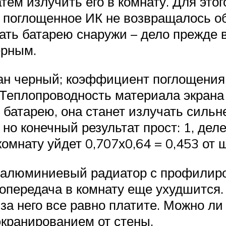
тем излучить его в комнату. Для этог
поглощенное ИК не возвращалось обр
ть батарею снаружи – дело прежде вс
ерным.
ан черный; коэффициент поглощения 
. Теплопроводность материала экрана
батарею, она станет излучать сильн
но конечный результат прост: 1, деле
 комнату уйдет 0,707х0,64 = 0,453 от 
т» алюминиевый радиатор с профили
лопередача в комнату еще ухудшится.
ы за него все равно платите. Можно л
кранированием от стены.