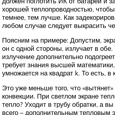
должен поглотить ИК от батареи и за
хорошей теплопроводностью, чтобы 
темнее, тем лучше. Как задекорирова
любом случае следует выкрасить ч
Поясним на примере: Допустим, экр
он с одной стороны, излучает в обе
излучение дополнительно подогреет 
требует знания высшей математики, 
умножается на квадрат k. То есть, в
Это уже меньше того, что «вытяне
конвекции. При светлом экране теп
тепло? Уходит в трубу обратки, а в
всего – дополнительным тепловым э