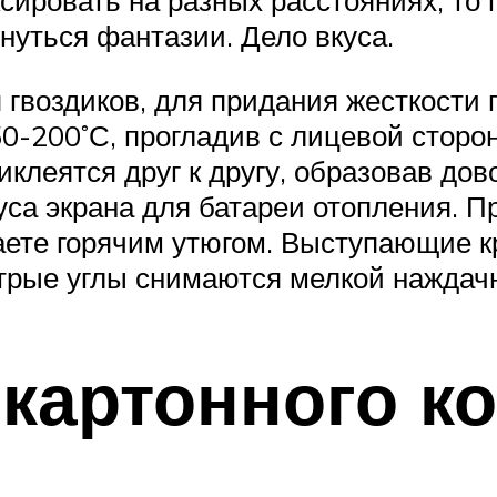
рнуться фантазии. Дело вкуса.
 гвоздиков, для придания жесткости 
0-200˚С, прогладив с лицевой сторон
клеятся друг к другу, образовав до
са экрана для батареи отопления. П
ете горячим утюгом. Выступающие кр
рые углы снимаются мелкой наждачн
картонного к