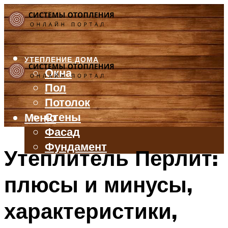
УТЕПЛЕНИЕ ДОМА
Окна
Пол
Потолок
Стены
Меню
Фасад
Фундамент
Утеплитель Перлит:
БАЛКОН И ЛОДЖИЯ
плюсы и минусы,
КРЫША
ВЕНТИЛЯЦИЯ
характеристики,
ТРУБЫ