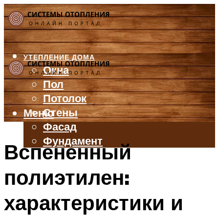
УТЕПЛЕНИЕ ДОМА
Окна
Пол
Потолок
Стены
Меню
Фасад
Фундамент
Вспененный
БАЛКОН И ЛОДЖИЯ
полиэтилен:
КРЫША
ВЕНТИЛЯЦИЯ
характеристики и
ТРУБЫ