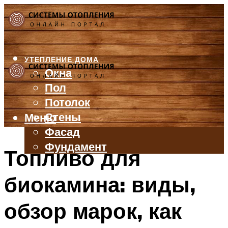
УТЕПЛЕНИЕ ДОМА
Окна
Пол
Потолок
Стены
Меню
Фасад
Фундамент
Топливо для
БАЛКОН И ЛОДЖИЯ
биокамина: виды,
КРЫША
ВЕНТИЛЯЦИЯ
обзор марок, как
ТРУБЫ