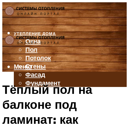
УТЕПЛЕНИЕ ДОМА
Окна
Пол
Потолок
Стены
Меню
Фасад
Фундамент
Тёплый пол на
БАЛКОН И ЛОДЖИЯ
балконе под
КРЫША
ВЕНТИЛЯЦИЯ
ламинат: как
ТРУБЫ