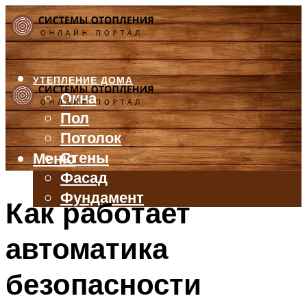
УТЕПЛЕНИЕ ДОМА
Окна
Пол
Потолок
Стены
Меню
Фасад
Фундамент
Как работает
БАЛКОН И ЛОДЖИЯ
автоматика
КРЫША
ВЕНТИЛЯЦИЯ
безопасности
ТРУБЫ