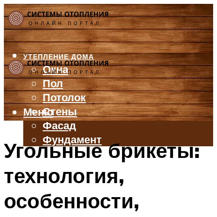
УТЕПЛЕНИЕ ДОМА
Окна
Пол
Потолок
Стены
Меню
Фасад
Фундамент
Угольные брикеты:
БАЛКОН И ЛОДЖИЯ
технология,
КРЫША
ВЕНТИЛЯЦИЯ
особенности,
ТРУБЫ