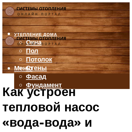
УТЕПЛЕНИЕ ДОМА
Окна
Пол
Потолок
Стены
Меню
Фасад
Фундамент
Как устроен
БАЛКОН И ЛОДЖИЯ
тепловой насос
КРЫША
ВЕНТИЛЯЦИЯ
«вода-вода» и
ТРУБЫ