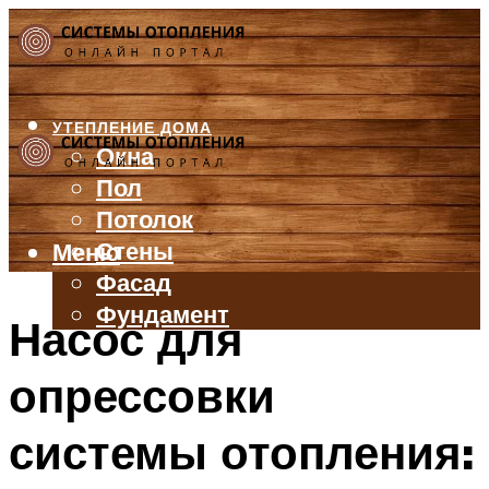
УТЕПЛЕНИЕ ДОМА
Окна
Пол
Потолок
Стены
Меню
Фасад
Фундамент
Насос для
БАЛКОН И ЛОДЖИЯ
опрессовки
КРЫША
ВЕНТИЛЯЦИЯ
системы отопления:
ТРУБЫ