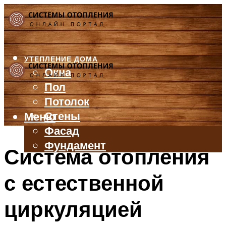
УТЕПЛЕНИЕ ДОМА
Окна
Пол
Потолок
Стены
Меню
Фасад
Фундамент
Система отопления
БАЛКОН И ЛОДЖИЯ
с естественной
КРЫША
ВЕНТИЛЯЦИЯ
циркуляцией
ТРУБЫ