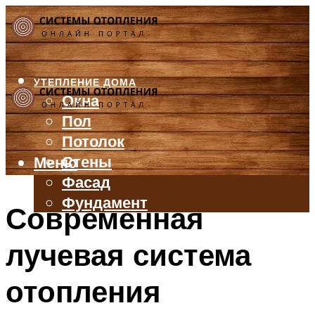
УТЕПЛЕНИЕ ДОМА
Окна
Пол
Потолок
Стены
Меню
Фасад
Фундамент
Современная
БАЛКОН И ЛОДЖИЯ
лучевая система
КРЫША
ВЕНТИЛЯЦИЯ
отопления
ТРУБЫ