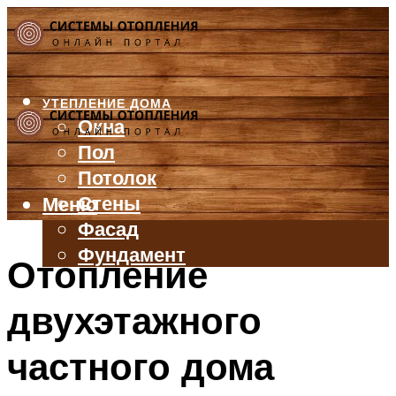
УТЕПЛЕНИЕ ДОМА
Окна
Пол
Потолок
Стены
Меню
Фасад
Фундамент
Отопление
БАЛКОН И ЛОДЖИЯ
двухэтажного
КРЫША
ВЕНТИЛЯЦИЯ
частного дома
ТРУБЫ