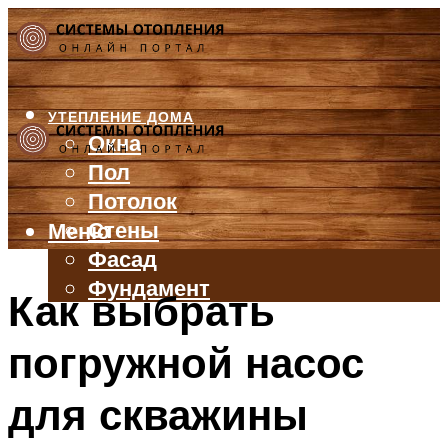
УТЕПЛЕНИЕ ДОМА
Окна
Пол
Потолок
Стены
Меню
Фасад
Фундамент
Как выбрать
БАЛКОН И ЛОДЖИЯ
погружной насос
КРЫША
ВЕНТИЛЯЦИЯ
для скважины
ТРУБЫ