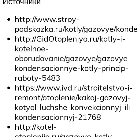
Источники
http://www.stroy-
podskazka.ru/kotly/gazovye/kond
http://GidOtopleniya.ru/kotly-i-
kotelnoe-
oborudovanie/gazovye/gazovye-
kondensacionnye-kotly-princip-
raboty-5483
https://www.ivd.ru/stroitelstvo-i-
remont/otoplenie/kakoj-gazovyj-
kotyol-luchshe-konvekcionnyj-ili-
kondensacionnyj-21768
http://kotel-
otoplenija.ru/gazovye-kotly-