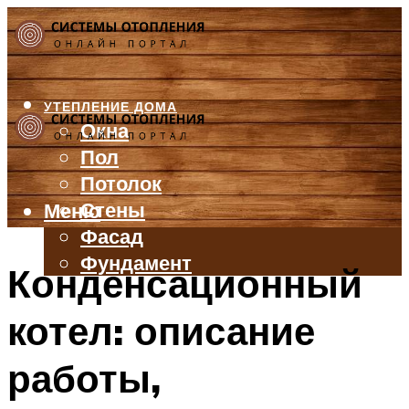
УТЕПЛЕНИЕ ДОМА
Окна
Пол
Потолок
Стены
Меню
Фасад
Фундамент
Конденсационный
БАЛКОН И ЛОДЖИЯ
котел: описание
КРЫША
ВЕНТИЛЯЦИЯ
работы,
ТРУБЫ