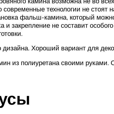
ровяного камина возможна не во все
о современные технологии не стоят н
ановка фальш-камина, который можно
а и закрепление не составит особого
отовки.
го дизайна. Хороший вариант для де
амин из полиуретана своими руками.
усы