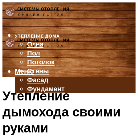
УТЕПЛЕНИЕ ДОМА
Окна
Пол
Потолок
Стены
Меню
Фасад
Фундамент
Утепление
БАЛКОН И ЛОДЖИЯ
дымохода своими
КРЫША
ВЕНТИЛЯЦИЯ
руками
ТРУБЫ