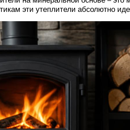
стикам эти утеплители абсолютно ид