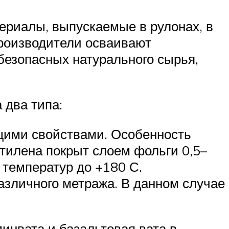
риалы, выпускаемые в рулонах, в
производители осваивают
безопасных натурального сырья,
 два типа:
щими свойствами. Особенность
этилена покрыт слоем фольги 0,5–
 температур до +180 С.
зличного метража. В данном случае
инвата и базальтовая вата в