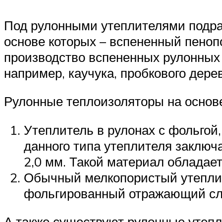
Под рулонными утеплителями подра
основе которых – вспененный пеноп
производство вспененных рулонных 
например, каучука, пробкового дере
Рулонные теплоизоляторы на основе
Утеплитель в рулонах с фольго
данного типа утеплителя заключа
2,0 мм. Такой материал обладае
Обычный мелкопористый утеплит
фольгированный отражающий сло
А также существуют рулонные утепл