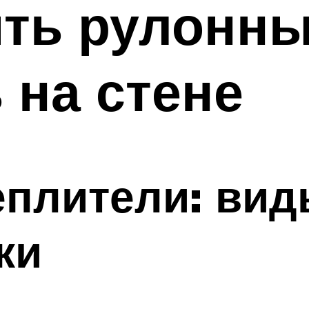
ить рулонн
 на стене
плители: вид
ки