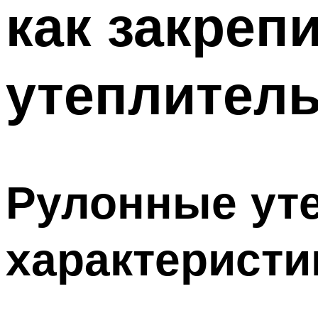
как закреп
ТРУБЫ
Меню
утеплитель
Рулонные уте
характеристи