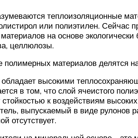
зумеваются теплоизоляционные мате
олистирол или полиэтилен. Сейчас 
материалов на основе экологически 
ва, целлюлозы.
 полимерных материалов делятся на
й, обладает высокими теплосохраняю
ется в том, что слой ячеистого поли
т стойкостью к воздействиям высоких
ель, выпускаемый в виде рулонов ра
й отсутствует.
ители на минеральной основе – это м