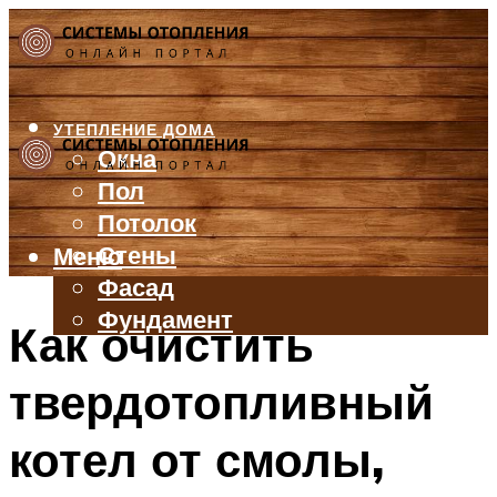
УТЕПЛЕНИЕ ДОМА
Окна
Пол
Потолок
Стены
Меню
Фасад
Фундамент
Как очистить
БАЛКОН И ЛОДЖИЯ
твердотопливный
КРЫША
ВЕНТИЛЯЦИЯ
котел от смолы,
ТРУБЫ