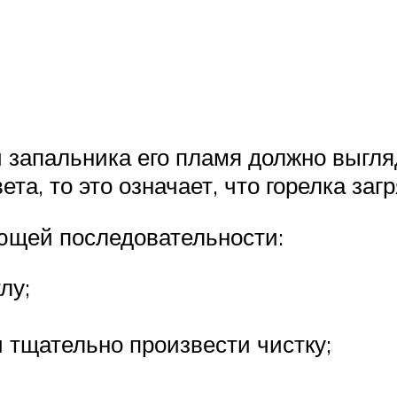
апальника его пламя должно выгляде
та, то это означает, что горелка заг
ющей последовательности:
лу;
 тщательно произвести чистку;