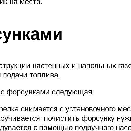
к на место.
сунками
струкции настенных и напольных газов
 подачи топлива.
и с форсунками следующая:
орелка снимается с установочного ме
кручивается; почистить форсунку нуж
родувается с помощью подручного нас