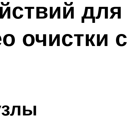
йствий для
ео очистки 
узлы