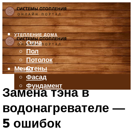
УТЕПЛЕНИЕ ДОМА
Окна
Пол
Потолок
Стены
Меню
Фасад
Фундамент
Замена тэна в
БАЛКОН И ЛОДЖИЯ
водонагревателе —
КРЫША
ВЕНТИЛЯЦИЯ
5 ошибок
ТРУБЫ