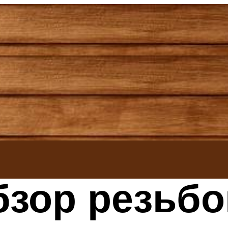
бзор резьб