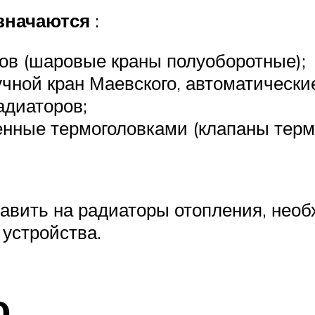
азначаются
:
ов (шаровые краны полуоборотные);
чной кран Маевского, автоматические
адиаторов;
нные термоголовками (клапаны терм
тавить на радиаторы отопления, нео
 устройства.
о