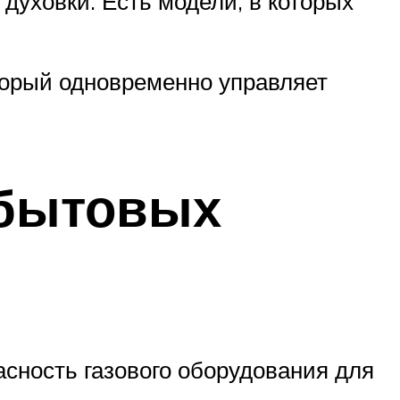
е духовки. Есть модели, в которых
торый одновременно управляет
 бытовых
асность газового оборудования для