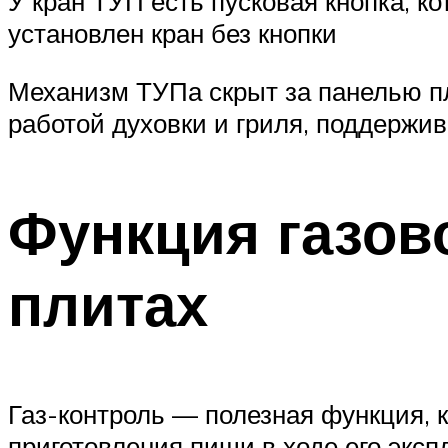
У кран ТУП есть пусковая кнопка, ко
установлен кран без кнопки
Механизм ТУПа скрыт за панелью пл
работой духовки и гриля, поддержи
Функция газов
плитах
Газ-контроль — полезная функция, 
приготовления пищи в ходе его эксп