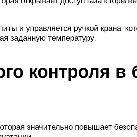
торая открывает доступ газа к горелк
иты и управляется ручкой крана, ко
вая заданную температуру.
ого контроля в
которая значительно повышает безоп
луатации.