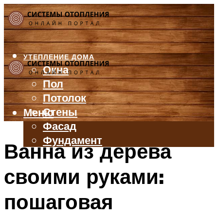
УТЕПЛЕНИЕ ДОМА
Окна
Пол
Потолок
Стены
Меню
Фасад
Фундамент
Ванна из дерева
БАЛКОН И ЛОДЖИЯ
своими руками:
КРЫША
ВЕНТИЛЯЦИЯ
пошаговая
ТРУБЫ