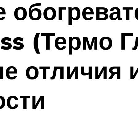
 обогреват
ss (Термо Г
е отличия 
ости