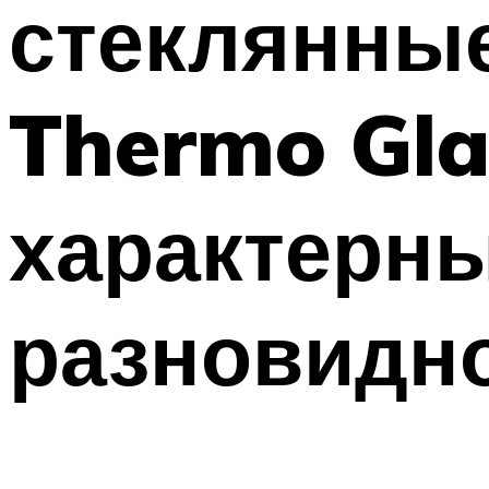
стеклянные
ТРУБЫ
Меню
Thermo Gla
характерны
разновидн