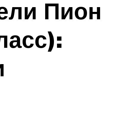
ели Пион
ласс):
и