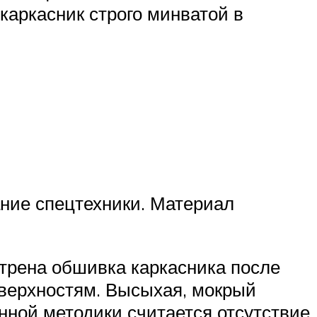
каркасник строго минватой в
ание спецтехники. Материал
отрена обшивка каркасника после
оверхностям. Высыхая, мокрый
нной методики считается отсутствие