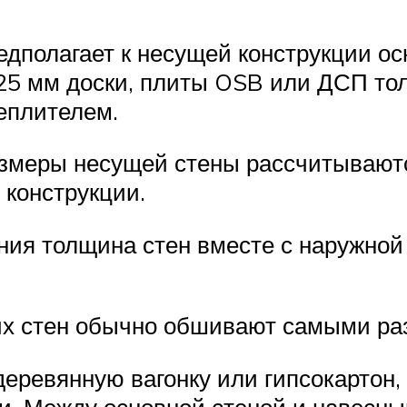
дполагает к несущей конструкции ос
25 мм доски, плиты OSB или ДСП то
еплителем.
размеры несущей стены рассчитывают
 конструкции.
ния толщина стен вместе с наружной
ких стен обычно обшивают самыми р
еревянную вагонку или гипсокартон,
и. Между основной стеной и навесн