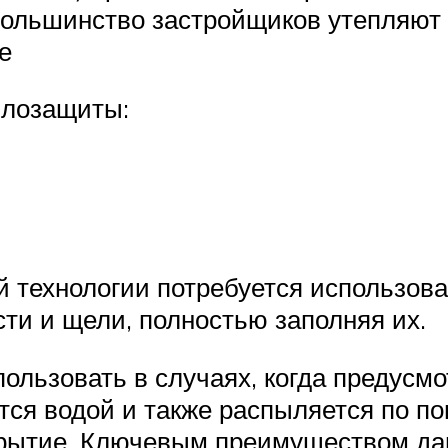
большинство застройщиков утепляют 
е
плозащиты:
й технологии потребуется использов
сти и щели, полностью заполняя их.
ользовать в случаях, когда предусм
тся водой и также распыляется по п
крытие. Ключевым преимуществом да