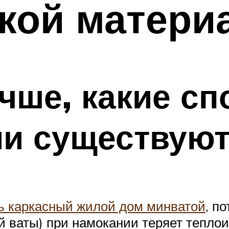
акой матер
учше, какие с
ии существую
ь каркасный жилой дом минватой
, п
 ваты) при намокании теряет теплои