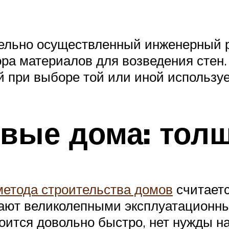
ельно осуществленный инженерный 
ра материалов для возведения стен
й при выборе той или иной использу
вые дома: толщ
метода строительства домов
считаетс
дают великолепными эксплуатационны
роится довольно быстро, нет нужды н