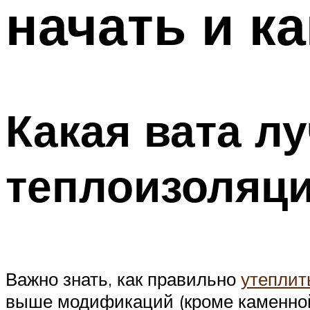
начать и к
ТРУБЫ
Меню
Какая вата л
теплоизоляц
Важно знать, как правильно
утеплит
выше модификаций (кроме каменной