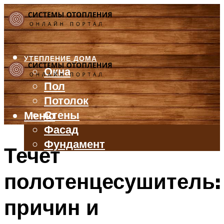
УТЕПЛЕНИЕ ДОМА
Окна
Пол
Потолок
Стены
Меню
Фасад
Фундамент
Течет
БАЛКОН И ЛОДЖИЯ
полотенцесушитель:
КРЫША
ВЕНТИЛЯЦИЯ
причин и
ТРУБЫ