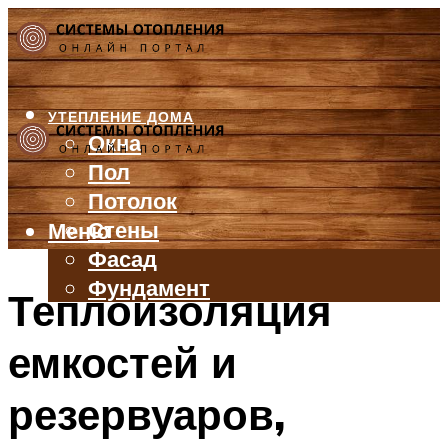
УТЕПЛЕНИЕ ДОМА
Окна
Пол
Потолок
Стены
Меню
Фасад
Фундамент
Теплоизоляция
БАЛКОН И ЛОДЖИЯ
емкостей и
КРЫША
ВЕНТИЛЯЦИЯ
резервуаров,
ТРУБЫ