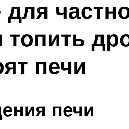
 для частно
 топить др
оят печи
ения печи