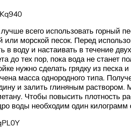
tKq940
 лучше всего использовать горный пе
ой или морской песок. Перед использ
ть в воду и настаивать в течение дв
та до тех пор, пока вода не станет п
йке нужно сделать грядку из песка и
лучена масса однородного типа. Полу
дину и залить глиняным раствором. 
метану. Чтобы повысить плотность ра
дро воды необходим один килограмм 
DqPL0Y