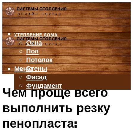
УТЕПЛЕНИЕ ДОМА
Окна
Пол
Потолок
Стены
Меню
Фасад
Фундамент
Чем проще всего
БАЛКОН И ЛОДЖИЯ
выполнить резку
КРЫША
ВЕНТИЛЯЦИЯ
пенопласта:
ТРУБЫ