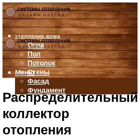
УТЕПЛЕНИЕ ДОМА
Окна
Пол
Потолок
Стены
Меню
Фасад
Фундамент
Распределительный
БАЛКОН И ЛОДЖИЯ
коллектор
КРЫША
ВЕНТИЛЯЦИЯ
отопления
ТРУБЫ