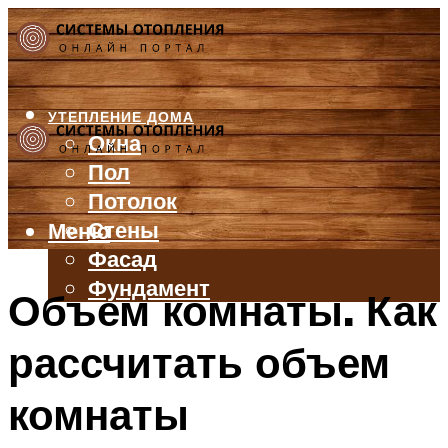
УТЕПЛЕНИЕ ДОМА
Окна
Пол
Потолок
Стены
Меню
Фасад
Фундамент
Объем комнаты. Как
БАЛКОН И ЛОДЖИЯ
рассчитать объем
КРЫША
ВЕНТИЛЯЦИЯ
комнаты
ТРУБЫ