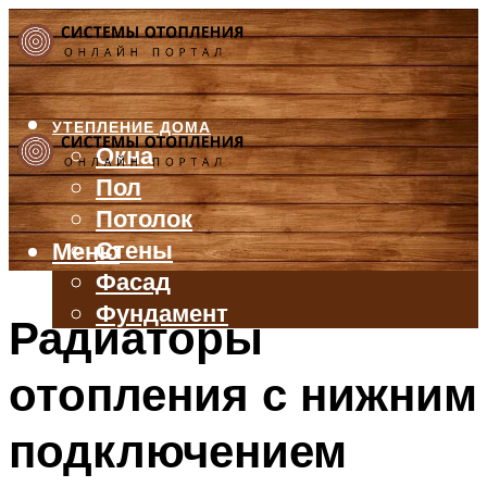
УТЕПЛЕНИЕ ДОМА
Окна
Пол
Потолок
Стены
Меню
Фасад
Фундамент
Радиаторы
БАЛКОН И ЛОДЖИЯ
отопления с нижним
КРЫША
ВЕНТИЛЯЦИЯ
подключением
ТРУБЫ