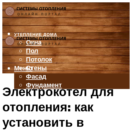
УТЕПЛЕНИЕ ДОМА
Окна
Пол
Потолок
Стены
Меню
Фасад
Фундамент
Электрокотел для
БАЛКОН И ЛОДЖИЯ
отопления: как
КРЫША
ВЕНТИЛЯЦИЯ
установить в
ТРУБЫ