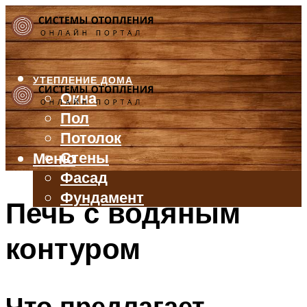
УТЕПЛЕНИЕ ДОМА
Окна
Пол
Потолок
Стены
Меню
Фасад
Фундамент
Печь с водяным
БАЛКОН И ЛОДЖИЯ
контуром
КРЫША
ВЕНТИЛЯЦИЯ
ТРУБЫ
Что предлагает