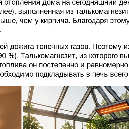
 отопления дома на сегодняшний ден
далее), выполненная из талькомагнези
выше, чем у кирпича. Благодаря это
.
й дожига топочных газов. Поэтому и
90 %). Талькомагнезит, из которого в
 топлива он постепенно и равномерно
бходимо подкладывать в печь всего 