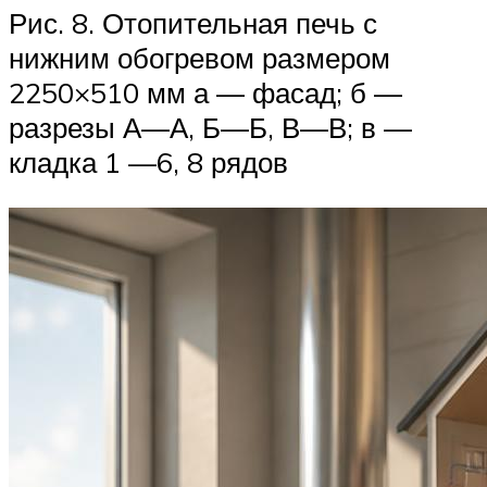
Рис. 8. Отопительная печь с
нижним обогревом размером
2250×510 мм а — фасад; б —
разрезы А—А, Б—Б, В—В; в —
кладка 1 —6, 8 рядов