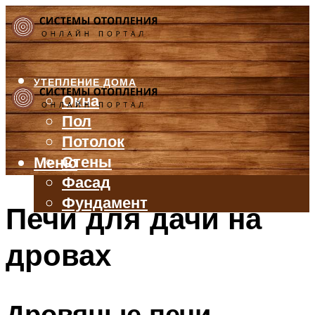
УТЕПЛЕНИЕ ДОМА
Окна
Пол
Потолок
Стены
Меню
Фасад
Фундамент
Печи для дачи на
БАЛКОН И ЛОДЖИЯ
дровах
КРЫША
ВЕНТИЛЯЦИЯ
ТРУБЫ
Дровяные печи