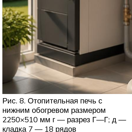
Рис. 8. Отопительная печь с
нижним обогревом размером
2250×510 мм г — разрез Г—Г; д —
кладка 7 — 18 рядов