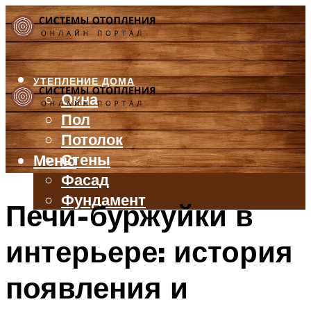
УТЕПЛЕНИЕ ДОМА
Окна
Пол
Потолок
Стены
Меню
Фасад
Фундамент
Печи-буржуйки в
БАЛКОН И ЛОДЖИЯ
интерьере: история
КРЫША
ВЕНТИЛЯЦИЯ
появления и
ТРУБЫ