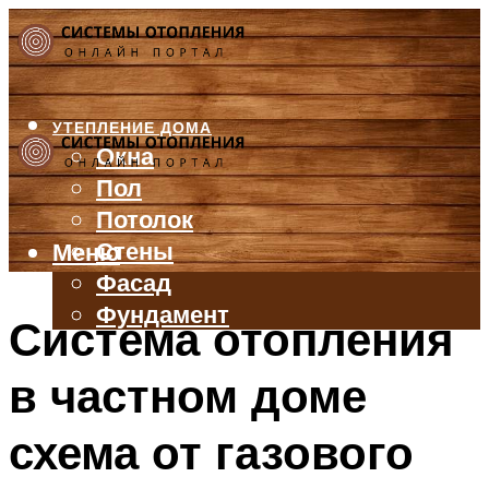
УТЕПЛЕНИЕ ДОМА
Окна
Пол
Потолок
Стены
Меню
Фасад
Фундамент
Система отопления
БАЛКОН И ЛОДЖИЯ
в частном доме
КРЫША
ВЕНТИЛЯЦИЯ
схема от газового
ТРУБЫ