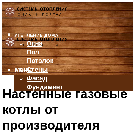
УТЕПЛЕНИЕ ДОМА
Окна
Пол
Потолок
Стены
Меню
Фасад
Фундамент
Настенные газовые
БАЛКОН И ЛОДЖИЯ
котлы от
КРЫША
ВЕНТИЛЯЦИЯ
производителя
ТРУБЫ