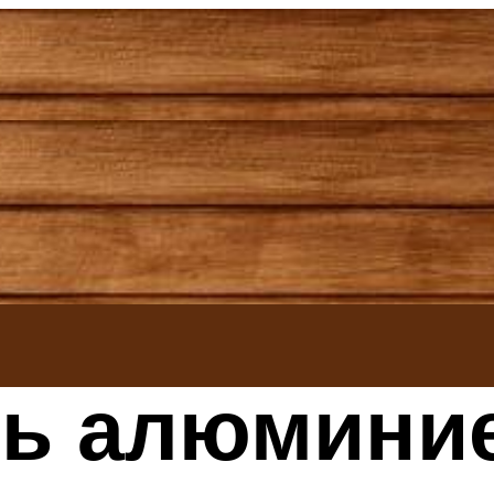
ть алюмини