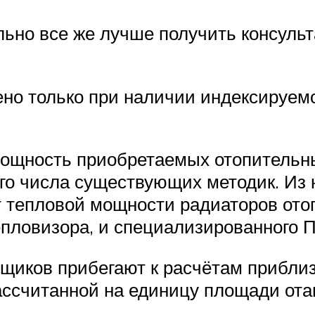
льно все же лучше получить консуль
но только при наличии индексируемо
ощность приобретаемых отопительны
о числа существующих методик. Из н
 тепловой мощности радиаторов ото
епловизора, и специализированного П
ков прибегают к расчётам приблизи
ассчитанной на единицу площади от