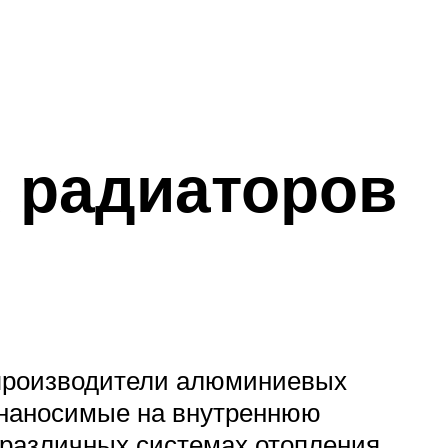
 радиаторов
 производители алюминиевых
 наносимые на внутреннюю
 различных системах отопления.