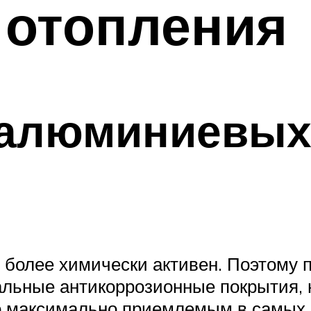
 отопления
 алюминиевых
 более химически активен. Поэтому
альные антикоррозионные покрытия,
го максимально приемлемым в самых