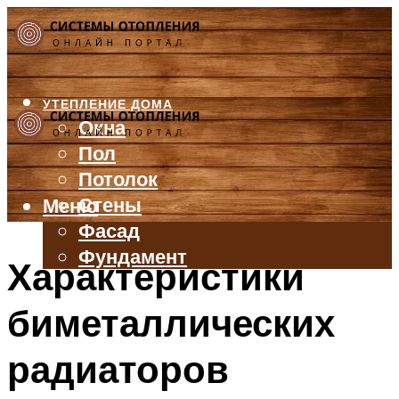
УТЕПЛЕНИЕ ДОМА
Окна
Пол
Потолок
Стены
Меню
Фасад
Фундамент
Характеристики
БАЛКОН И ЛОДЖИЯ
биметаллических
КРЫША
ВЕНТИЛЯЦИЯ
радиаторов
ТРУБЫ