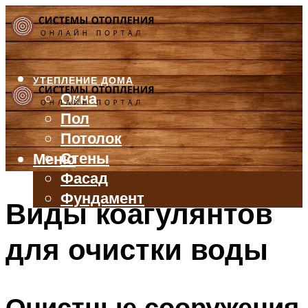
УТЕПЛЕНИЕ ДОМА
Окна
Пол
Потолок
Стены
Меню
Фасад
Фундамент
Виды коагулянтов
БАЛКОН И ЛОДЖИЯ
для очистки воды
КРЫША
ВЕНТИЛЯЦИЯ
ТРУБЫ
Очистные сооружения