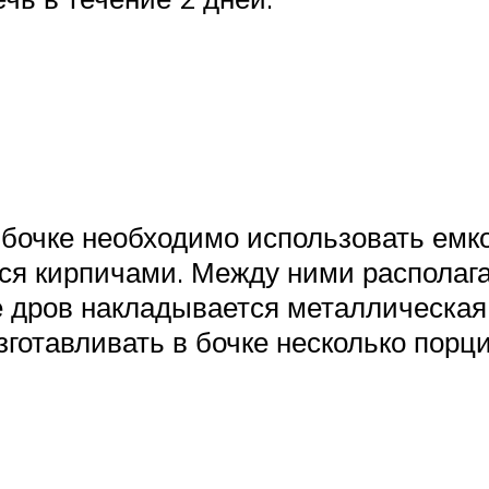
в бочке необходимо использовать емк
ся кирпичами. Между ними располагае
е дров накладывается металлическая
зготавливать в бочке несколько порци