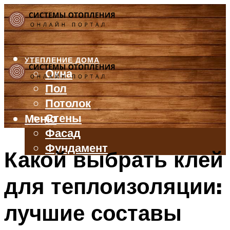
УТЕПЛЕНИЕ ДОМА
Окна
Пол
Потолок
Стены
Меню
Фасад
Фундамент
Какой выбрать клей
БАЛКОН И ЛОДЖИЯ
для теплоизоляции:
КРЫША
ВЕНТИЛЯЦИЯ
лучшие составы
ТРУБЫ